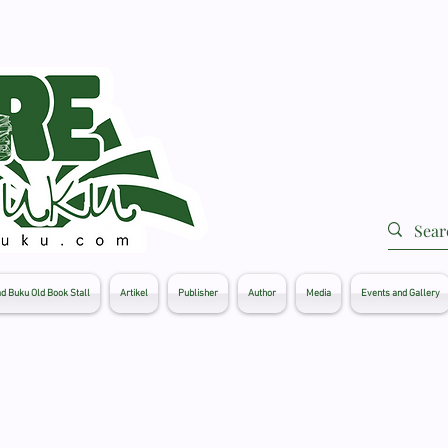
d Buku Old Book Stall
Artikel
Publisher
Author
Media
Events and Gallery