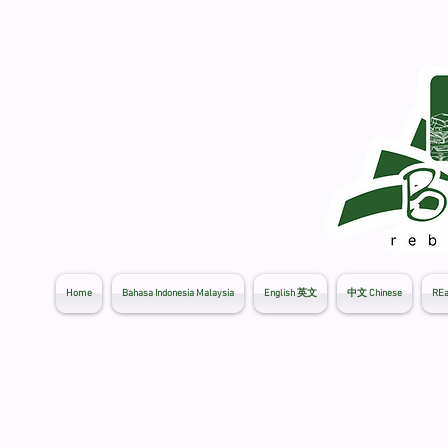
Home
Bahasa Indonesia Malaysia
English 英文
中文 Chinese
REa