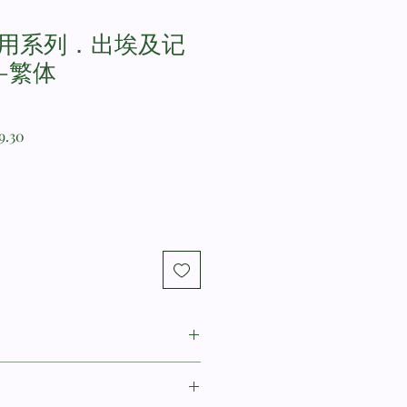
用系列．出埃及记
)--繁体
r
Sale
9.30
Price
Peter Enns