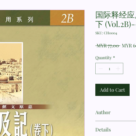
国际释经应
下 (Vol.2B
SKU: CH0004
Regula
 MYR 77.00 
MYR 6
Price
Quantity
*
Add to Cart
Author
彼得恩斯
Details