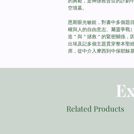
的典範，是神拯救普世的計劃
空墳墓。
恩斯眼光敏銳，對書中多個題
權與人的自由意志、屬靈爭戰
造＂與＂拯救＂的緊密關係，
出埃及記多個主題貫穿整本聖
席，從中介入摩西到中保耶穌
Ex
Related Products