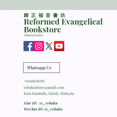
​歸正福音書坊
Reformed Evangelical
Bookstore
TNM/2024/2941
Whatsapp Us
+60198318285
rebukustore@gmail.com
Kota Kinabalu, Sabah, Malaysia
Line ID: vc_rebuku
WeChat ID: vc_rebuku