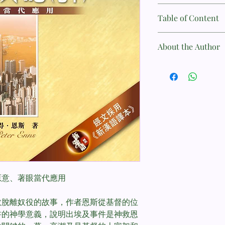
中文名稱: 國際釋經應用
Table of Content
英文名稱: The NIV Appl
2B, Exodus, Traditio
中文版序
作者: Peter Enns
About the Author
系列簡介
ISBN: 9789888286362
原著主編序
版次: 2018年7月第二
彼得．恩斯（Peter 
作者序
語言: 繁體中文
Harvard Univers
略語表
重量（克）: 590
University）
大綱
出版社: 漢語聖經協會
斯頓神學院、哈佛大
參考書目（附短評）
尺寸: 15.5 x 22.7 x 2.1 
府教授課程；著作豐富，包括
頁數: 744
Exodus Retold, Inspir
經文及註釋
Evolution of Adam，
出十五22–十七7
The Bible and the B
出十七8–16
Old Testament: Wisdo
出十八1–27
Illustrated Bible D
出十九1–25
出二十1–21
原意、著眼當代應用
出二十22–二十三19
出二十三20–33
救脫離奴役的故事，作者恩斯從基督的位
出二十四1–18
書的神學意義，說明出埃及事件是神救恩
出二十五1–三十一18，