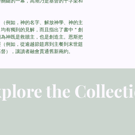
中關鍵的一幕，高潮乃是基督的十字架和
出三十二1–三十四35
出四十34–38
主題索引
目（例如，神的名字、解放神學、神的主
）均有獨到的見解，而且指出了書中＂創
因為神既是救贖主，也是創造主。恩斯把
經（例如，從逾越節筵席到主餐到末世筵
基督），讓讀者融會貫通舊新兩約。
plore the Collect