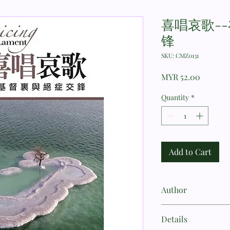
喜唱哀歌-
锋
SKU: CMZ0131
Price
MYR 52.00
Quantity
*
Add to Cart
Author
畢凌思
Details