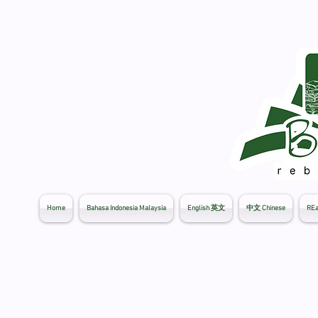
Home
Bahasa Indonesia Malaysia
English 英文
中文 Chinese
REa