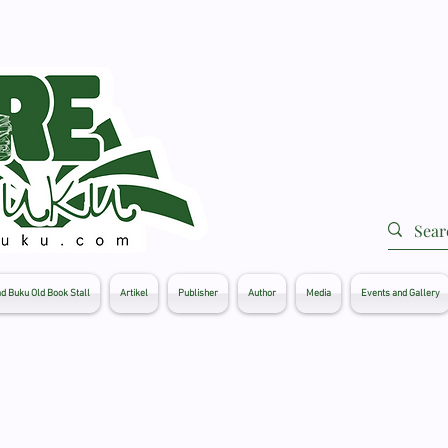
d Buku Old Book Stall
Artikel
Publisher
Author
Media
Events and Gallery