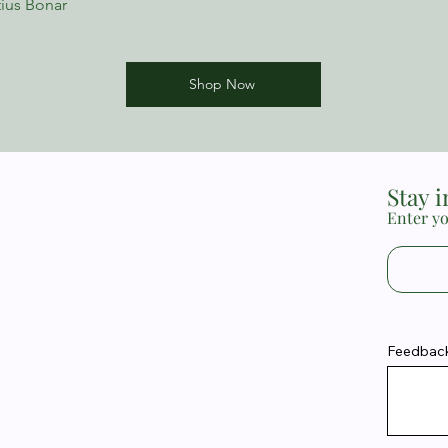
ius Bonar
Shop Now
Stay 
Enter yo
Feedback 