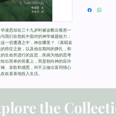
书名：喜唱哀歌：在基督里与
Lament
作者：毕凌思 (J. Todd B
，毕凌思却在三十九岁时被诊断出罹患一
译者：李永卓
始与我们在危机中面对的神学难题较力：
这一切遭遇之中，神在哪里？ 《喜唱哀
出版：美国麦种
思的癌症之旅，以及他在期间的挣扎，和
语言：中文繁体
里的生命所进行的反思，疾病为他的思考
在给出简单的答案上，而是朝向神的应许
页数：272
祈祷、哀歌和感恩，对不义做出富同情心
以欢欢喜喜地投入生活。
尺寸：20.9 x 14.8 cm
ISBN：9781951456108
plore the Collect