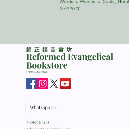
Words to Winners of Souls_ Horat
Price
MYR 30.00
​歸正福音書坊
Reformed Evangelical
Bookstore
TNM/2024/2941
Whatsapp Us
+60198318285