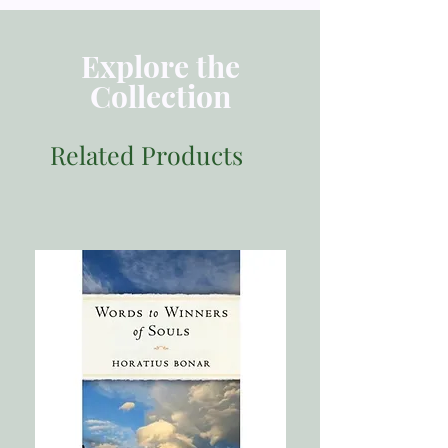
一、十字架的道理
1.根据神的定规， 十字架的道理将人类
页数：190
彻底分为两类
Explore the
2.十字架的信息证明， 神的愚拙总比人
出版发行：美国麦种传道会
Collection
智慧， 神的软弱总比人强壮
二、十字架所涵盖的范围
出版年份：2005
1.保罗的观点
ISBN 9781932184167
Related Products
2.保罗的神学论证
3.基督徒夸口的根据
三、宣扬十字架的人
四、结论
复习与思考问题
第2章 十字架与圣灵（林前二 6-16）
一、第一个对比： 认识神的智慧人和
不认识神的智慧人
二、第二个对比： 神的灵和世上的灵
三、第三个对比： 「属血气的」人和
「属灵的」人
四、结论与反思
复习与思考问题