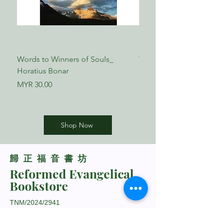
第3章 十字架与党派之争 （林前三 1-
23）
一、党派主义显明了属灵生命可悲的、
令人难以接受的不成熟标记
二、党派主义者忽略了 关于基督徒领
Words to Winners of Souls_
The Reformed Faith_ L
袖的两个重要真理
Horatius Bonar
Boettner
1.栽种的比喻
2.建造房屋的比喻
Price
Price
MYR 30.00
MYR 17.00
3.保罗反诘的问题和他提出警告的结论
三、党派主义者忽略了 基督徒应当享
受的丰富传统
复习与思考问题
Shop Now
第4章 十字架与基督徒领袖 （林前四 1-
21）
​歸正福音書坊
身为基督徒领袖，意味着 受神托付，
Reformed Evangelical
管理神的「奥秘事」
Bookstore
二、身为基督徒领袖，意味着 要按照
十字架来生活
TNM/2024/2941
三、身为基督徒领袖，意味着 在神子
民中促进 —如果需要，也要坚固— 十字