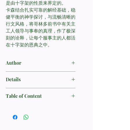
是由十字架的性质来界定的。
卡森结合扎实可靠的解经基础，稳
健平衡的神学探讨，与流畅清晰的
行文风格，将哥林多前书中有关主
工人领导与事奉的真理，作了极深
刻的诠释，让每个服事主的人都活
在十字架的恩典之中。
Author
唐纳·卡森
Don Carson
Details
书名：十架与事奉--哥林多前书论领导
Table of Content
/ The Cross and Christian Ministries:
Leadership Lessons from 1 Corinthians
卡森解经讲道系列总序
序言
作者：卡森 (D.A.Carson)
第1章 十字架与讲道 （林前一18-二5）
语言：中文 繁体