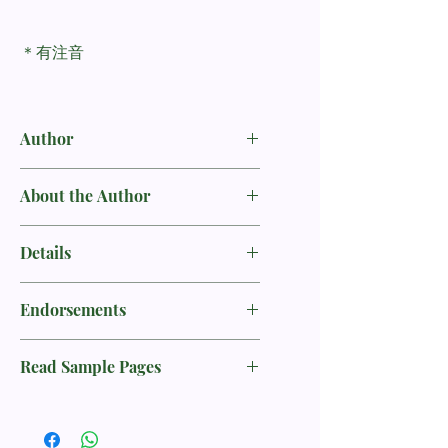
＊有注音
Author
陸可鐸（Max Lucado） 著 伊芙‧薩雷特
About the Author
（Eve Tharlet） 繪
作 者 作者簡介
Details
陸可鐸（Max Lucado）
ISBN： 978-957-550-842-5
Endorsements
作者： 陸可鐸（Max Lucado） 著 伊
從1978年擔任牧師，服事過美國邁阿
芙‧薩雷特（Eve Tharlet） 繪
密、巴西里約熱內盧和美國德州聖安東
好評推薦 這果真是一本厲害的經典作
譯者： 張淑瓊
尼奧的教會，目前在聖安東尼奧的橡樹
Read Sample Pages
品。它讓我明白，原來，教養可以從更
出版社： 中國主日學協會
丘教會擔任教育牧師。他是美國最受歡
高的角度出發，能連結天上的法則，又
出版日期： 2021-10-28
迎的靈修書籍作者，著作銷售超過一億
導讀 ［導讀］令人讚嘆的經典作品 張
對齊上帝的心意。
三千萬冊。
淑瓊（兒童文學與閱讀專家）