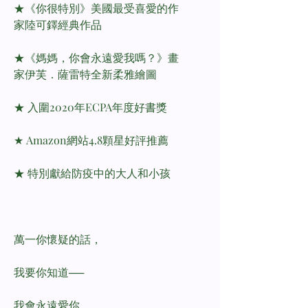
★《你很特別》美國最受喜愛的作
家陸可鐸經典作品
★《媽媽，你會永遠愛我嗎？》畫
家伊芙．薩雷特全新柔雅繪圖
★ 入圍2020年ECPA年度好書獎
★ Amazon網站4.8顆星好評推薦
★ 特別獻給防疫中的大人和小孩
萬一你懷疑的話，
我要你知道──
我會永遠愛你，