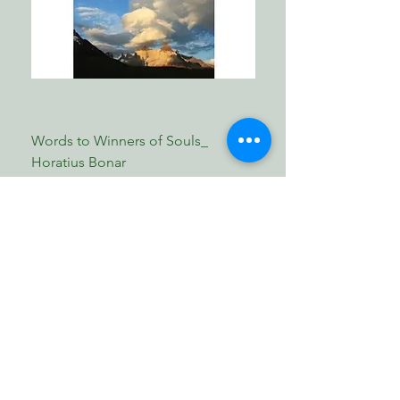
的故事，談生命的創造、上帝的愛和父
母親的愛，也談生命中的艱難和上帝的
──Natalie Grant，七度榮獲葛萊美獎
保護。更獨特的是，這本書談到「永
提名的福音歌手。
生」和「天堂」。
本書特色
在輕巧簡潔的故事進行中，最讓我驚奇
的是，當我讀到作者連結《創世記》的
⊙超越時代童書經典，全新插圖：為了
Words to Winners of Souls_
The Reformed Faith_ L
宇宙創造，和我們生命的創造，歸結是
「不看書的人而寫作」的陸可鐸牧師，
Horatius Bonar
Boettner
同一雙手作成的那個巧妙，甚至，讀到
享有「美國牧師」（《基督教今日
作者在書中悄悄暗藏了《啟示錄》新天
Price
Price
報》）、「美國最佳牧師」（《讀者文
MYR 30.00
MYR 17.00
新地和神的天堂永恆計畫時，我感受到
摘》）美譽，著作銷售逾1億3千萬本，
一種極深的提醒──童書的故事可以輕
翻譯為45種語言，發行全球80個國家，
巧溫暖，但教導孩子認識真理的標準不
有23本書銷售超過100萬本。30年前，
能降低。真理的訊息不用打折，只是我
他為年幼女兒寫了這本談論親子之間甜
Shop Now
們需要將內中的真義，轉換成孩子們可
蜜關係的得獎作品，文字一直深入人心
以接受、能體會吸收的內容和方式。
及許多家庭的親子共讀時光，銷售突破
170萬冊。新版由法國知名插畫家伊
​歸正福音書坊
因為我們的主耶穌就是如此：祂用比喻
芙．薩雷特重新繪圖，柔雅動人插畫吸
Reformed Evangelical
讓難解的道理清楚易懂。在這本書裡，
引新一代讀者。
Bookstore
陸可鐸牧師也是如此，他透過故事讓閱
讀這本繪本的親子，有機會深入地談論