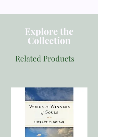
──張淑瓊（兒童文學與閱讀專家）
這是一本奇妙的書，乍看覺得故事溫暖
甜蜜，情節內容並不陌生。但是，因為
繪者簡介
翻譯的緣故，得要細細閱讀，甚至要拆
解結構，找尋作者埋藏的訊息，在反覆
陸可鐸牧師有別於我們這世代的其他作
Explore the
伊芙‧薩雷特（Eve Tharlet）
翻閱之後，開始對這本將近三十年前出
者，他的筆調親切而溫暖，讓讀者與故
Collection
版的作品，充滿驚嘆和尊敬，這果真是
事產生連結，進而激發生命的改變。每
出生在法國東部的阿爾薩斯，於德國成
一本厲害的經典作品。它讓我明白，原
一次我朗讀本書給兩個小女兒聽，就是
長，沐浴在德法文化交織的環境中。她
來，教養可以從更高的角度出發，能連
在提醒她們，我有多麼愛她們，神也是
Related Products
為150多本童書繪本和9本給孩子的圖文
結天上的法則，又對齊上帝的心意。
多麼愛她們。有什麼比這更好的呢？
小說畫插圖，作品也拍成動畫影片。
本書作者陸可鐸牧師，是我們熟悉的暢
──Chris Tomlin，葛萊美獎、金鴿獎
銷作家。過去我們讀過他一系列傳遞信
得主，唱片銷售逾七百萬張
仰的喻道故事，他讓我對童書和信仰的
譯者與導讀者簡介
連結有新的眼光和學習。而本書更讓我
驚喜的是，作者置入的信仰訊息如此深
張淑瓊
厚，在面對現今備受挑戰的信仰與教養
這本美麗動人的繪本會吸引孩子的注
環境時，格外清晰珍貴。
意，並且將父母與天父上帝有多麼愛他
兒童文學工作者。1994年底開始投入童
們的真理，注入孩子的心中。當你為你
書閱讀推廣活動。曾任道聲出版社童書
十足的真理，簡潔易懂
的小寶貝朗讀這故事的時候，也是再度
主編、誠品書店兒童專區營運督導、親
提醒自己這個千古不變的真理。這本書
子天下兒童閱讀研究院院長。
陸可鐸牧師在這本書中透過大熊和小熊
不僅專為我的小孩而寫，也是為了我。