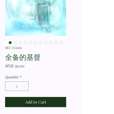
SKU: CG0161
全备的基督
Price
MYR 39.00
Quantity
*
Add to Cart