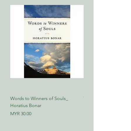
附录：汤玛斯．波士顿论信心
ISBN 9789869575799
Words to Winners of Souls_
The Reformed Faith_ L
Horatius Bonar
Boettner
Price
Price
MYR 30.00
MYR 17.00