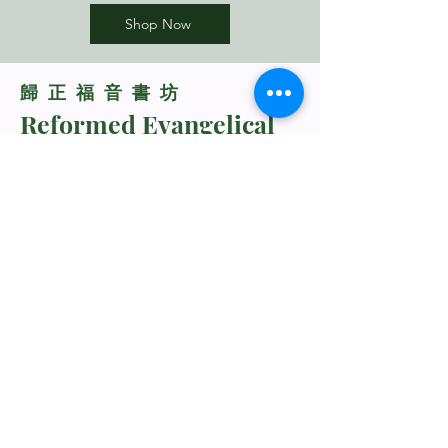
Shop Now
​歸正福音書坊
Reformed Evangelical
Bookstore
TNM/2024/2941
Whatsapp Us
+60198318285
rebukustore@gmail.com
Kota Kinabalu, Sabah, Malaysia