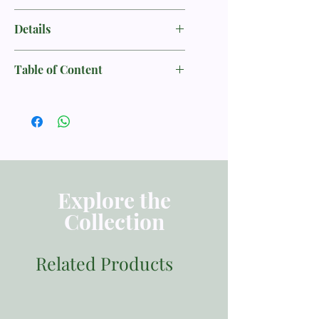
傅格森
Sinclair B. Ferguson
Details
书名：全備的基督：律法主义、反律法
Table of Content
主义与福音的确据--为何「精华争议」
仍然至关重要 / The Whole Christ:
提摩太．凯勒序
Legalism, Antinomianism, and Gospel
引言
Assurance—Why the Marrow
1. 「精华争议」的兴起
Controversy Still Matters
2. 福音里的恩典
3. 预备、扭曲、毒药
作者：傅格森 (Sinclair B. Ferguson)
4. 危险！律法主义
5. 恩典的次序
译者：彭彦华
Explore the
6. 可疑的症状
Collection
7. 反律法主义的面貌
语言：中文 繁体
8. 病因与治疗
9. 确据的精华
页数：296
Related Products
10. 对基督的确据如何转变成得救确据
11. 「拦阻随处满布」
出版发行：改革宗出版社
结论
出版日期：2018