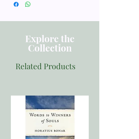
第一课 圣灵是我们的帮助者
史迪和莎拉：新邻居
语言：中文 繁体
问答
背诵经文：罗十二2
出版发行：改革宗出版社
圣经课程：保罗——努力成圣
复习游戏：配配看
Explore the
出版日期：2017
劳作：「更新变化」彩绘玻璃
Collection
一套包含以下内容：
第二课 圣灵是我们的保护者
1.教师手册（附录包括中英文诗歌QR
史迪和莎拉：祷告求帮助
Code下载以及中英文歌谱）
Related Products
问答
2.彩色教学图案
背诵经文：代下廿12
3.《儿童要理问答》小册子
圣经课程：争战不在于我们，乃在于上
4.儿童着色本
帝
◎ 法兰绒板教具（需另行购买）
复习游戏：释放囚犯
劳作：对讲机——与我们的保护者对话
第三课 圣灵是我们的鼓励者
史迪和莎拉：一则剪报
问答
背诵经文：彼后三9
圣经课程：提摩太——为上帝而活的生