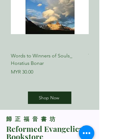
命
复习游戏：配配看
劳作：鼓励小卡
第四课 圣灵在过去世代的工作
史迪和莎拉：小羊
问答
圣经课程：圣经信心英雄榜
Words to Winners of Souls_
The Reformed Faith_ L
背诵经文：来十二1
Horatius Bonar
Boettner
复习游戏：「上帝的羔羊」九宫格
劳作：「奔跑天路」遮阳帽
Price
Price
MYR 30.00
MYR 17.00
第五课 圣灵的果子
史迪和莎拉：菜园
问答
Shop Now
背诵经文：加五22-23、25
圣经课程：巴拿巴——一个好人
复习游戏：「圣灵的果子」拼图
​歸正福音書坊
劳作：「圣灵的果子」海报
Reformed Evangelical
Bookstore