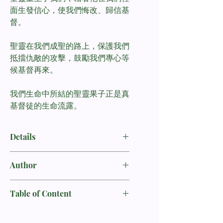
面生發信心，使我們悔改、歸信基
督。
聖靈在我們成聖的路上，保護我們
抵擋仇敵的攻擊，鼓勵我們專心等
候基督再來。
我們生命中所結的聖靈果子正是真
基督徒的生命流露。
Details
书名：信仰的基石H系列--圣灵是我们
Author
的帮助者／Bible Building Blocks of
the Faith, Series H: The Holy Spirit—
Tom Waldecker, Lil Waldecker, George
Our Helper
Table of Content
Uterhardt
作者：Tom Waldecker, Lil Waldecker,
目录
George Uterhardt