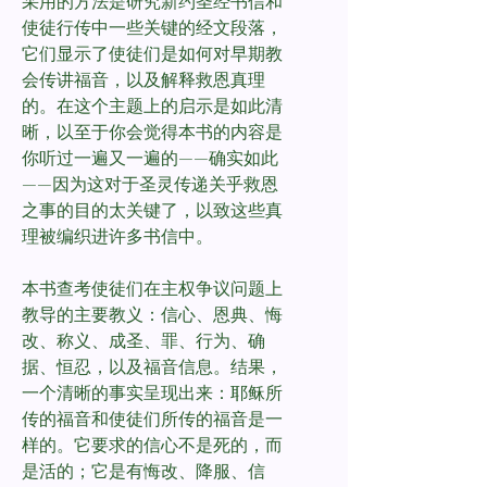
采用的方法是研究新约圣经书信和
使徒行传中一些关键的经文段落，
它们显示了使徒们是如何对早期教
会传讲福音，以及解释救恩真理
的。在这个主题上的启示是如此清
晰，以至于你会觉得本书的内容是
你听过一遍又一遍的——确实如此
——因为这对于圣灵传递关乎救恩
之事的目的太关键了，以致这些真
理被编织进许多书信中。
本书查考使徒们在主权争议问题上
教导的主要教义：信心、恩典、悔
改、称义、成圣、罪、行为、确
据、恒忍，以及福音信息。结果，
一个清晰的事实呈现出来：耶稣所
传的福音和使徒们所传的福音是一
样的。它要求的信心不是死的，而
是活的；它是有悔改、降服、信