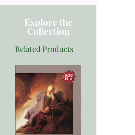
出版：美国麦种
Prologue
语言：中文繁体
Explore the
Collection
页数：384
2 「主权救恩」争议之入门
尺寸：21 x 14.2 x 2.1 cm
Related Products
A PRIMER ON THE "LORDSHIP
SALVATION' CONTROVERT
ISBN：9781951456139
ISBN：9781951456139
出版社：麥種傳道會
出版日期：2022-11-1
3 人非有信，就不能得神的喜悦
尺寸：148*210 mm
頁數：384頁
Without Faith, it is Impossible to
重量：530克
please him
4 廉价恩典？