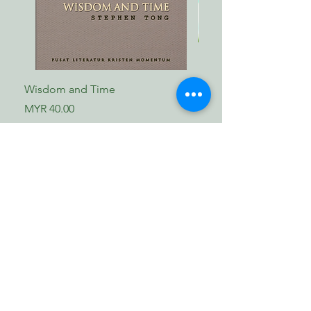
CHEAP GRACE?
5 传讲悔改的必要性
Wisdom and Time
Saksi-saksi Iman
The Necessity of Preaching repentance
Price
Price
MYR 40.00
MYR 24.00
6 因信称义
Just by faith
Shop Now
​歸正福音書坊
7 从罪里得了释放，就作了义的奴仆
Reformed Evangelical
Bookstore
Free from sin, Slaves of righteousness
TNM/2024/2941