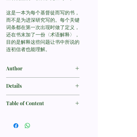
这是一本为每个基督徒而写的书，
而不是为进深研究写的。每个关键
词条都在第一次出现时做了定义，
还在书末加了一份〈术语解释〉，
目的是解释这些问题让书中所说的
连初信者也能理解。
Author
約翰．麥卡瑟
John MacArthur
Details
书名：使徒们所传的福音 / The Gospel
Table of Content
According to the Apostles
目录
作者：约翰．麦卡瑟 (John MacArthur)
导论
译者：杨海利
1 前言