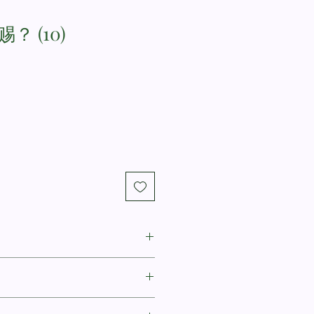
 (10)
Vern S. Poythress
信仰小册10) / What Are