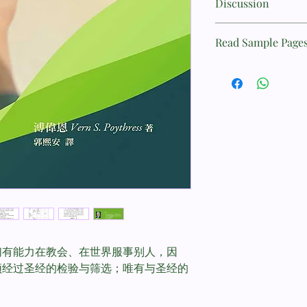
Discussion
Spiritual Gifts?
问题讨论
作者：溥伟恩 (Vern S. P
Read Sample Page
读完这本小册，您可
译者：郭熙安
1. 三位一体的神如
多前书十二章，谁拥
语言：中文 繁体
赐有什么错误的认知
页数：46
2. 耶稣同时是先知
和职分上效法耶稣？
出版发行：改革宗出
3. 作者将属灵的恩
出版日期：2020
同？每个层次对应哪
4. 我们如何从使徒
典）已经完成，不可
们有能力在教会、在世界服事别人，因
5. 从说话和行动的
须经过圣经的检验与筛选；唯有与圣经的
请举例简单说明其差
6. 我们如何从属灵