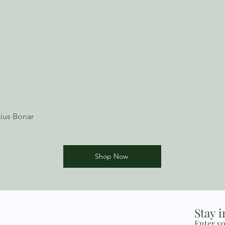
ius Bonar
Shop Now
Stay 
Enter yo