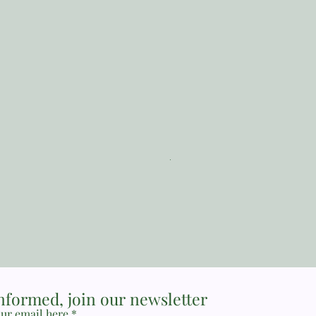
The Reformed Faith_ Loraine
Price
MYR 17.00
informed, join our newsletter
ur email here