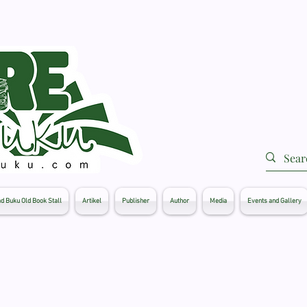
d Buku Old Book Stall
Artikel
Publisher
Author
Media
Events and Gallery