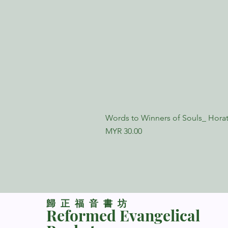
Words to Winners of Souls_ Horat
Price
MYR 30.00
​歸正福音書坊
Reformed Evangelical