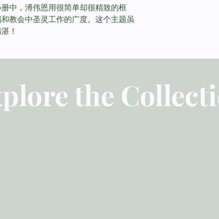
小册中，溥伟恩用很简单却很精致的框
纪对「说方言」有什
赐和教会中圣灵工作的广度。这个主题虽
精湛！
plore the Collect