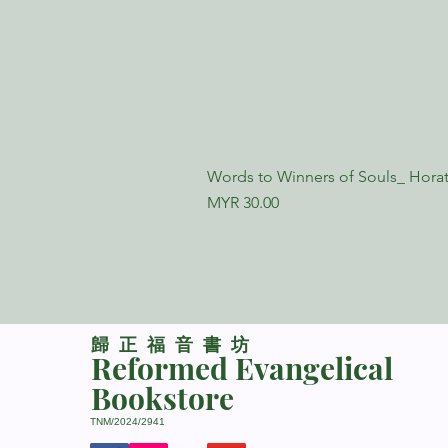
Words to Winners of Souls_ Horat
Price
MYR 30.00
​歸正福音書坊
Reformed Evangelical
Bookstore
TNM/2024/2941