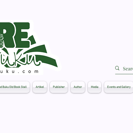
d Buku Old Book Stall
Artikel
Publisher
Author
Media
Events and Gallery