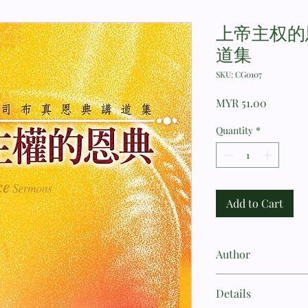
上帝主权的
道集
SKU: CG0107
Price
MYR 51.00
Quantity
*
Add to Cart
Author
司布真
Details