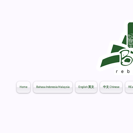
Home
Bahasa Indonesia Malaysia
English 英文
中文 Chinese
REa