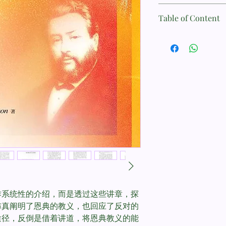
书名：上帝主权的恩典--
Table of Content
Sovereign Grace Ser
第一章：神的意志和
作者：司布真 (Charles 
第二章：高超的教义
第三章：十架上的凯
译者：赵昕怡/林怡吟
第四章：神的律法亘
第五章：永远得胜的
语言：中文 繁体
第六章：人无能为力
第七章：基督之工必
页数：303
第八章：钉十字架的
第九章：恩典必不使
出版发行：改革宗出
第十章：神的拣选
出版日期：201006
ISBN 9789866687150
作系统性的介绍，而是透过这些讲章，探
布真阐明了恩典的教义，也回应了反对的
途径，反倒是借着讲道，将恩典教义的能