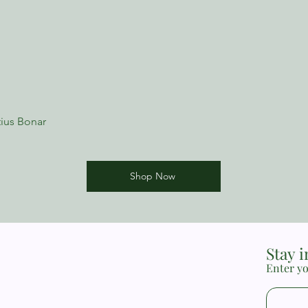
ius Bonar
Shop Now
Stay 
Enter yo